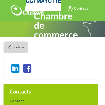
Contact
Chambre
de
commerce
et
retour
d’Industrie
de Mayotte
(CCIM)
Contacts
Contact :