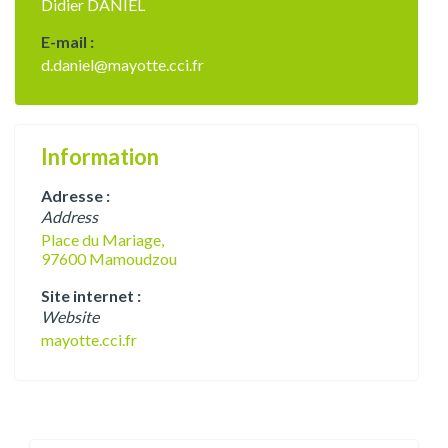
Didier DANIEL
E-mail :
d.daniel@mayotte.cci.fr
Information
Adresse :
Address
Place du Mariage,
97600 Mamoudzou
Site internet :
Website
mayotte.cci.fr