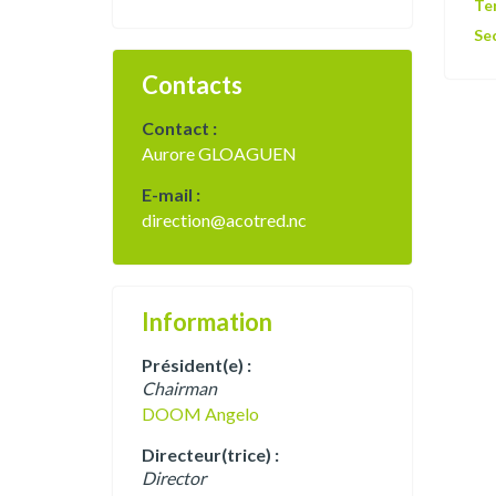
Ter
Sec
Contacts
Contact :
Aurore GLOAGUEN
E-mail :
direction@acotred.nc
Information
Président(e) :
Chairman
DOOM
Angelo
Directeur(trice) :
Director