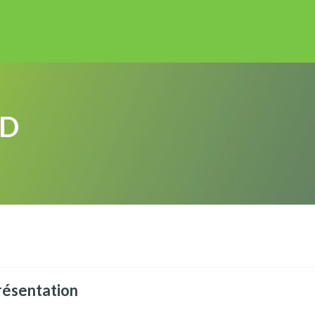
ED
résentation