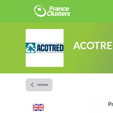
ACOTR
retour
P